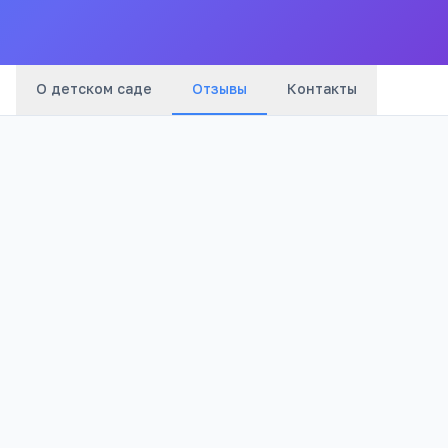
сады
города
О детском саде
Отзывы
Контакты
Оценка:
Я согласен(а) на обработку моих персональных данных и
публикацию отзыва после модерации в соответствии с
Политикой конфиденциальности
.