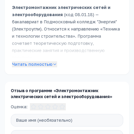
Электромонтажник электрических сетей и
электрооборудования
(код
08.01.18
) —
бакалавриат
в
Подмосковный колледж "Энергия"
(Электроугли)
.
Относится к направлению «
Техника
и технологии строительства
».
Программа
сочетает теоретическую подготовку,
практические занятия и производственную
практику.
Читать полностью
Подробное описание специальности появится в
ближайшее время. Пока — обратитесь в приёмную
комиссию, чтобы получить полное описание
программы, расписание и условия поступления.
Отзыв о программе «Электромонтажник
электрических сетей и электрооборудования»
Оценка: