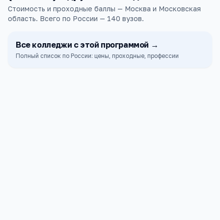
Стоимость и проходные баллы — Москва и Московская
область.
Всего по России —
140
вузов
.
Все
колледжи
с этой программой →
Полный список по России: цены, проходные, профессии
ГАПОУ МО "ПРОФЕССИОНАЛЬНЫЙ КОЛЛЕДЖ
"МОСКОВИЯ"
Домодедово
ПРОХОДНОЙ
СТОИМОСТЬ
—
бесплат.
ГБПОУ КАС № 7
Москва
ПРОХОДНОЙ
СТОИМОСТЬ
—
бесплат.