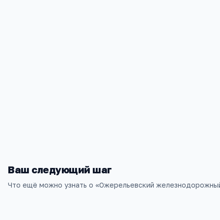
Московская обл, Каширский р-н, Ожерелье г, Студенческая, 7, -
Ваш следующий шаг
Что ещё можно узнать о «
Ожерельевский железнодорожны