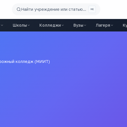
Найти учреждение или статью...
⌘K
ы
Школы
Колледжи
Вузы
Лагеря
К
рожный колледж (МИИТ)
езнодорожный колледж
ал федерального государственного бюджетного образовател
ситет путей сообщения"
Все
колледжи
города