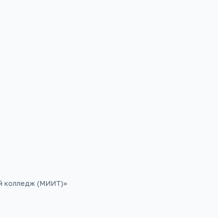
Открыть в 
й колледж (МИИТ)
»