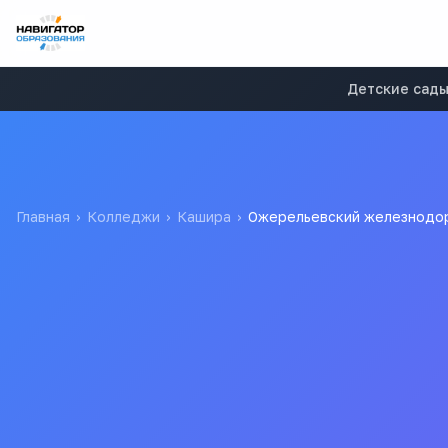
Детские сад
Главная
›
Колледжи
›
Кашира
›
Ожерельевский железнодо
Ожерельевский жел
Ожерельевский железнодорожный колледж - фили
образования "Московский государственный универ
.д. колледж - филиал МИИТ