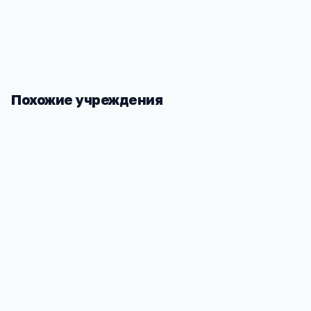
Похожие учреждения
Филиал Красногорского экономико-
правового техникума
Московская область, г. Кашира, ул. Ильича,
д. 69
1 819