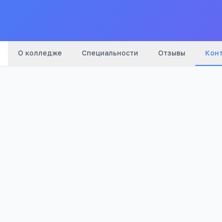
О колледже
Специальности
Отзывы
Кон
Телефон:
+7(496) 694
…
показать
Email:
info@okzt.ru
Адрес:
Московская обл, Каширский р-н, Ожерелье г, С
Сайт:
www.okzt.ru