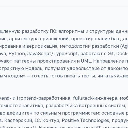
шленную разработку ПО: алгоритмы и структуры данн
е, архитектура приложений, проектирование баз да
рование и верификация, методологии разработки (Agil
a, Python, JavaScript/TypeScript, работают с Git, Doc
чают паттерны проектирования и UML. Направление п
трактную модель, получает удовольствие от декомпоз
м кодом» — то есть готов писать тесты, читать чужи
end- и frontend-разработчика, fullstack-инженера, мо
темного аналитика, разработчика встроенных систем,
во дефицитен по сильным программистам: основные р
es, Касперский, 1С, Контур, Positive Technologies, пр
работка в Luxoft, Naumen, региональные ИТ-интеграто