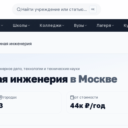
Найти учреждение или статью...
⌘K
ы
Школы
Колледжи
Вузы
Лагеря
К
мная инженерия
нерное дело, технологии и технические науки
я инженерия
в
Москве
городах
от стоимости
3
44к ₽/год