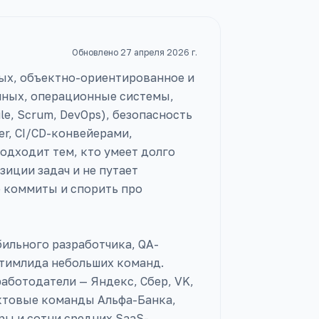
Обновлено
27 апреля 2026 г.
ых, объектно-ориентированное и
нных, операционные системы,
e, Scrum, DevOps), безопасность
ker, CI/CD-конвейерами,
одходит тем, кто умеет долго
иции задач и не путает
е коммиты и спорить про
бильного разработчика, QA-
 тимлида небольших команд.
аботодатели — Яндекс, Сбер, VK,
одуктовые команды Альфа-Банка,
ры и сотни средних SaaS-