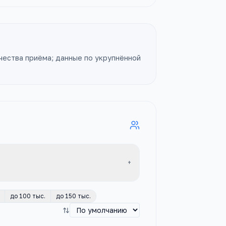
чества приёма; данные
по укрупнённой
+
до 100 тыс.
до 150 тыс.