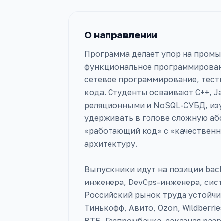
О направлении
Программа делает упор на промы
функциональное программировани
сетевое программирование, тести
кода. Студенты осваивают C++, Jav
реляционными и NoSQL-СУБД, изу
удерживать в голове сложную абс
«работающий код» с «качественны
архитектуру.
Выпускники идут на позиции back
инженера, DevOps-инженера, сис
Российский рынок труда устойчи
Тинькофф, Авито, Ozon, Wildberri
ВТБ, Газпромбанка, заказная раз