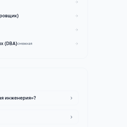
ировщик)
х (DBA)
смежная
ая инженерия»?