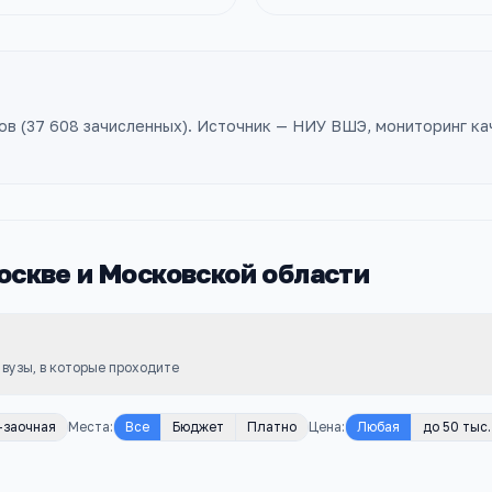
ов
(
37 608
зачисленных). Источник — НИУ ВШЭ, мониторинг ка
оскве и Московской области
 вузы, в которые проходите
-заочная
Места
:
Все
Бюджет
Платно
Цена
:
Любая
до 50 тыс.