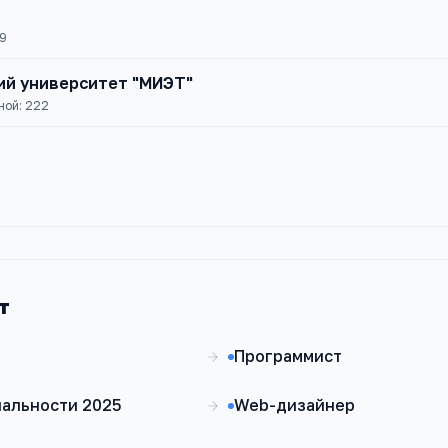
9
ий университет "МИЭТ"
ной:
222
т
Программист
иальности 2025
Web-дизайнер