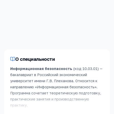
79.4
балла за
предмет
По укрупнённой группе
«
Информационная
безопасность
»,
2025
год
(бюджет)
.
Зачислено
61
человек
.
О специальности
Информационная безопасность
(код
10.03.01
) —
бакалавриат
в
Российский экономический
университет имени Г.В. Плеханова
.
Относится к
направлению «
Информационная безопасность
».
Программа сочетает теоретическую подготовку,
практические занятия и производственную
практику.