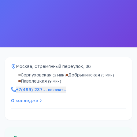
бюджетных мест
проходной балл
240к ₽
4 года
стоимость / год
срок обучения
Москва, Стремянный переулок, 36
Серпуховская
Добрынинская
(
3
мин)
(
5
мин)
Павелецкая
(
9
мин)
+7(499) 237
…
показать
О колледже