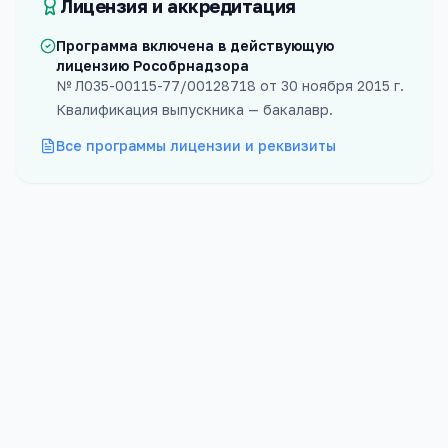
Лицензия и аккредитация
Программа включена в действующую
лицензию Рособрнадзора
№
Л035-00115-77/00128718
от
30 ноября 2015 г.
Квалификация выпускника —
бакалавр
.
Все программы лицензии и реквизиты
Форма
Бюджет
Очная
20
мест
Проходной
Платных
77
баллов
5
мест