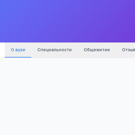
Министерства внутренних дел Российской
Федерации имени В.Я. Кикотя"
Все
вузы
города
Университет дружбы народов
(
5
мин)
Беляево
(
16
мин)
О вузе
Специальности
Общежитие
Отзы
2002
Бюджетный
Год основания
Тип
1
1 715
Отзывов
Просмотров