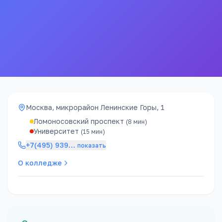
бюджетных мест
проходной балл
325к ₽
4 года
стоимость / год
срок обучения
Москва, микрорайон Ленинские Горы, 1
Ломоносовский проспект
(
8
мин)
Университет
(
15
мин)
+7(495) 939
…
показать
О колледже