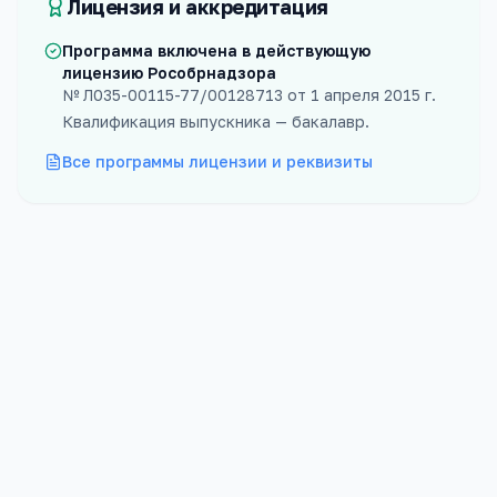
Лицензия и аккредитация
Программа включена в действующую
лицензию Рособрнадзора
№
Л035-00115-77/00128713
от
1 апреля 2015 г.
Квалификация выпускника —
бакалавр
.
Все программы лицензии и реквизиты
Форма
Бюджет
Очная
10
мест
Проходной
Платных
331
баллов
50
мест