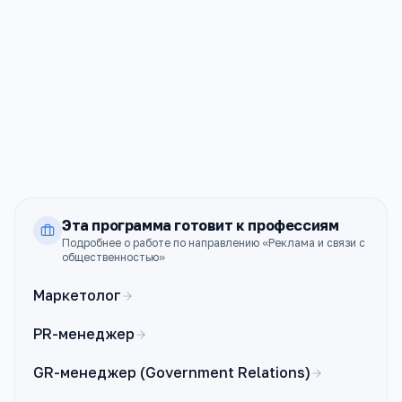
ПРОХОДНОЙ
СТОИМОСТЬ
100
598к ₽
б.
РЭУ им. Г.В.Плеханова
Москва
ПРОХОДНОЙ
СТОИМОСТЬ
90
320к ₽
б.
Эта программа готовит к профессиям
Подробнее о работе по направлению «
Реклама и связи с
общественностью
»
Маркетолог
PR-менеджер
GR-менеджер (Government Relations)