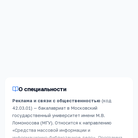
89.9
балла за
предмет
По укрупнённой группе
«
Реклама и связи с
общественностью
»,
2025
год
(бюджет)
.
Зачислено
80
человек
,
из них
1
без
вступительных
испытаний
.
О специальности
Реклама и связи с общественностью
(код
42.03.01
) —
бакалавриат
в
Московский
государственный университет имени М.В.
Ломоносова (МГУ)
.
Относится к направлению
«
Средства массовой информации и
информационно-библиотечное дело
».
Программа