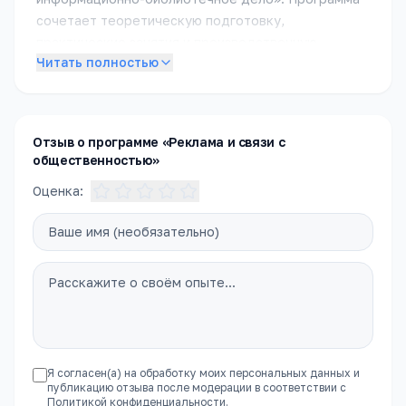
сочетает теоретическую подготовку,
практические занятия и производственную
Читать полностью
практику.
Подробное описание специальности появится в
ближайшее время. Пока — обратитесь в приёмную
комиссию, чтобы получить полное описание
Отзыв о программе «Реклама и связи с
общественностью»
программы, расписание и условия поступления.
Оценка:
Я согласен(а) на обработку моих персональных данных и
публикацию отзыва после модерации в соответствии с
Политикой конфиденциальности
.