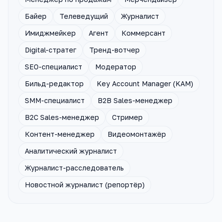
Байер
Телеведущий
Журналист
Имиджмейкер
Агент
Коммерсант
Digital-стратег
Тренд-вотчер
SEO-специалист
Модератор
Бильд-редактор
Key Account Manager (KAM)
SMM-специалист
B2B Sales-менеджер
B2C Sales-менеджер
Стример
Контент-менеджер
Видеомонтажёр
Аналитический журналист
Журналист-расследователь
Новостной журналист (репортёр)