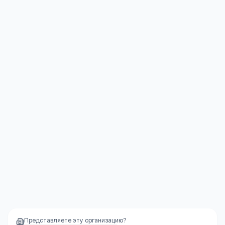
Сайт:
www.isepim.ru
Московская область, г. Балашиха,Зеленая д. 18
Открыть в Яндекс.Картах →
Представляете эту организацию?