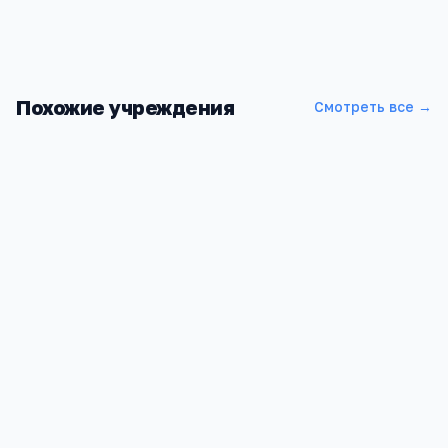
Похожие учреждения
Смотреть все →
ВТУ Минобороны России
Московская область, г. Балашиха,Карбышева д. 8
2
2 800