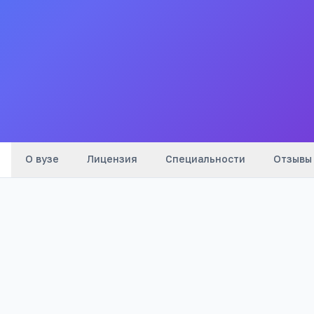
высшего образования «Институт социально-
экономического прогнозирования и
моделирования»
Все
вузы
города
О вузе
Лицензия
Специальности
Отзывы
Телефон:
+7(495) 521
…
показать
Email:
isepim@mail.ru
Адрес:
Московская область, г.
Балашиха,Зеленая д. 18