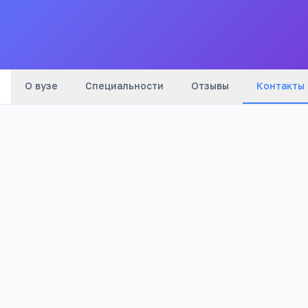
Все
вузы
города
Вавиловская
(
6
мин)
Университет
(
16
мин)
Новаторская
(
20
мин)
О вузе
Специальности
Отзывы
Контакты
Телефон:
+7(499) 131
…
показать
Телефон:
+7(495) 131
…
показать
Телефон:
+7(495) 131
…
показать
Email:
info@iga.ru
Адрес:
г. Москва, Ленинский пр-т, д. 80
Метро:
М
Вавиловская
(
6
мин пешком)