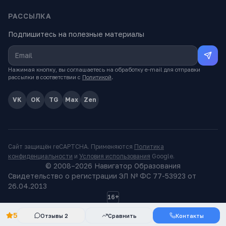
РАССЫЛКА
Подпишитесь на полезные материалы
Нажимая кнопку, вы соглашаетесь на обработку e-mail для отправки
рассылки в соответствии с
Политикой
.
VK
OK
TG
Max
Zen
Сайт защищён reCAPTCHA. Применяются
Политика
конфиденциальности
и
Условия использования
Google.
© 2008–
2026
Навигатор Образования
Свидетельство о регистрации ЭЛ № ФС 77-53923 от
26.04.2013
16+
5
Отзывы
2
Сравнить
Контакты