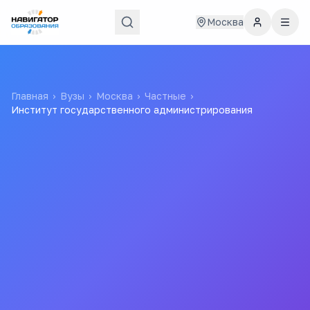
Москва
Главная
›
Вузы
›
Москва
›
Частные
›
Институт государственного администрирования
Институт
государственного
администрирования
ИГА
Нет данных
5.0