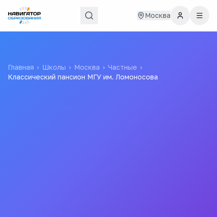
Москва
Главная
›
Школы
›
Москва
›
Частные
›
Классический пансион МГУ им. Ломоносова
Классический пансион
МГУ им. Ломоносова
4.7
Все
школы
города
Дубровка
(
4
мин)
Дубровка
(
8
мин)
Волгоградский проспект
(
16
мин)