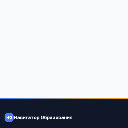
Берёзовая аллея 9А, ГБОУ Школа № 1353, Москва
Москва, Зеленоград г, Березовая аллея, д. 9А, -
1 928
Навигатор Образования
НО