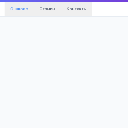
О школе
Отзывы
Контакты
Бюджетный
1 174
Тип
Просмотров
Полезно родителям
РЕКЛАМА
школьников
Телефона меньше, а оценки лучше
Бесплатный 5-дневный онлайн-марафон
Шамиля Ахмадуллина для родителей