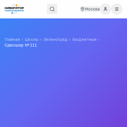
Москва
Главная
›
Школы
›
Зеленоград
›
Бюджетные
›
Сдюсшор № 111
Сдюсшор № 111
Государственное Бюджетное Учреждение Города
Москвы "спортивная Школа Олимпийского Резерва №
111" Департамента Физической Культуры И Спорта
Города Москвы
Все
школы
города