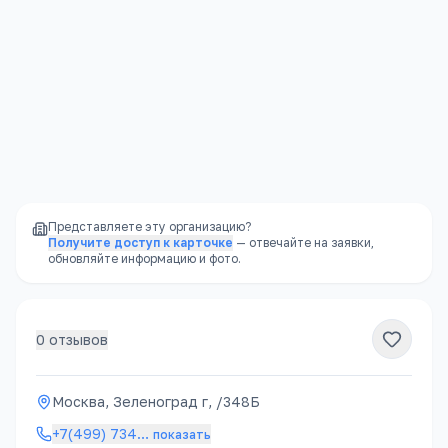
Контакты
Подробнее →
Москва, Зеленоград г, /348Б
+7(499) 734
…
показать
s111@mossport.ru
Представляете эту организацию?
Получите доступ к карточке
— отвечайте на заявки,
обновляйте информацию и фото.
0
отзывов
Москва, Зеленоград г, /348Б
+7(499) 734
…
показать