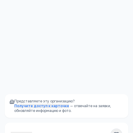
несколько приёмов пищи
Социализация
—
большие группы,
разнообразный детский коллектив
Режим дня
—
чёткий распорядок, полезный
для развития ребёнка
Надёжность
—
не закроется внезапно, как
частный садик
Представляете эту организацию?
Получите доступ к карточке
— отвечайте на заявки,
обновляйте информацию и фото.