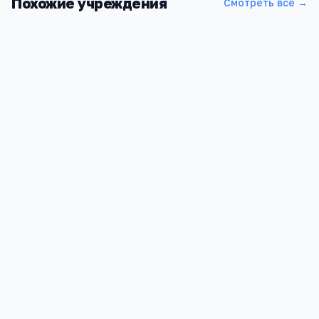
Похожие учреждения
Смотреть все →
Детский сад 48
Московская обл, Химки г, Планерная мкр, ДОМ 11/1
5
3
4 744
Детский сад Добрый Бу