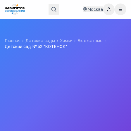
Москва
Главная
›
Детские сады
›
Химки
›
Бюджетные
›
Детский сад № 52 "КОТЕНОК"
Детский сад № 52
"КОТЕНОК"
Муниципальное Бюджетное Дошкольное
Образовательное Учреждение Детский Сад
Общеразвивающего Вида № 52 "котенок"
Все
детские
сады
города