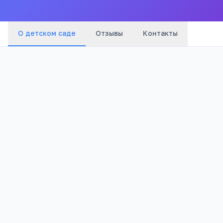
О детском саде
Отзывы
Контакты
Бюджетный
3 033
Тип
Просмотров
Полезно родителям
РЕКЛАМА
дошкольников
Онлайн-занятия с логопедом от 4 лет
Формула речи: консультация логопеда онлайн