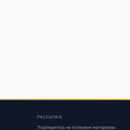
ьная школа
Детский сад Ладушки детский сад
комбинированного вида
 улица
Московская область, Коломна, улица
Кирова, 17
1 068
РАССЫЛКА
Подпишитесь на полезные материалы