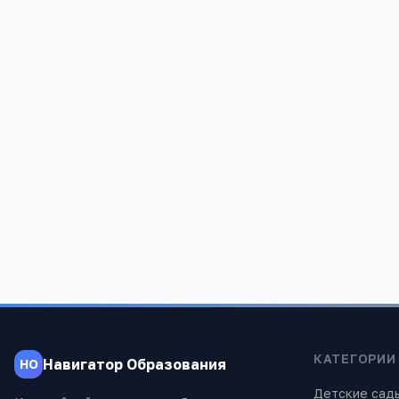
Колокольчик
Детский са
Московская обл, г. Коломна, ул. Плотницкая
Московская 
д.17 а
Поляны, 9, 
2 960
1 076
КАТЕГОРИИ
Навигатор Образования
НО
Детские сад