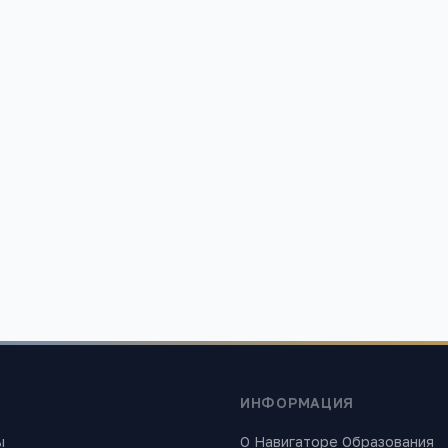
д 28
Детский сад Радуга начал
детский сад
обл, Коломна г, Ларцевы
-
Московская область, Коломна,
Кирова, 43
1 017
ИНФОРМАЦИЯ
ы
О Навигаторе Образования