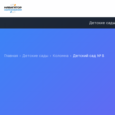
Детские сад
Главная
›
Детские сады
›
Коломна
›
Детский сад № 8
Детский сад № 8
Муниципальное бюджетное дошкольное образовательное у
№ 8 Детский сад