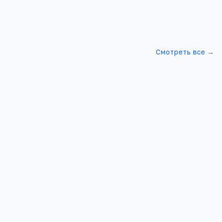
Смотреть все →
Детский сад МКДОУ детский сад
компенсирующего вида"Лучики"
ЦЕМЕНТНИКОВ
Московская обл, Коломна г, Малышева ул,
19/Б
1 018