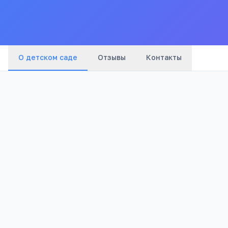
В
О детском саде
Отзывы
Контакты
1 334
Просмотров
Полезно родителям дошкольников
Онлайн-занятия с логопедом от 4 лет
Формула речи: консультация логопеда онлайн 
занятий