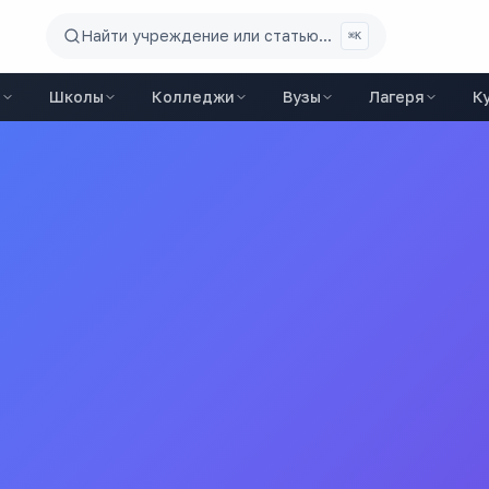
Найти учреждение или статью...
⌘K
ы
Школы
Колледжи
Вузы
Лагеря
К
чреждение "Детский сад № 8 общеразвивающего вида"