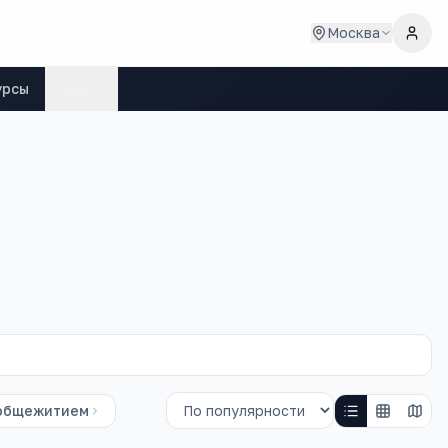
Москва
урсы
Ещё
общежитием