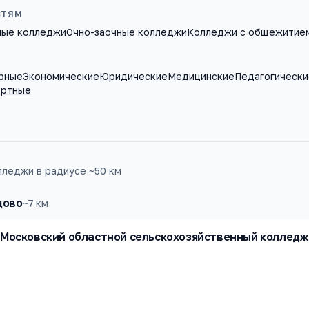
СТЯМ
ные колледжи
Очно-заочные колледжи
Колледжи с общежитие
рные
Экономические
Юридические
Медицинские
Педагогически
ортные
леджи в радиусе ~50 км
дово
~
7
км
Московский областной сельскохозяйственный колледж