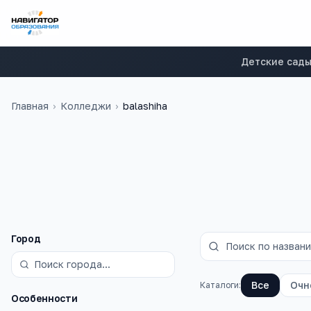
Детские сад
Главная
›
Колледжи
›
balashiha
на базе 9 класс
Фильтры
Город
Все
Очн
Каталоги:
Особенности