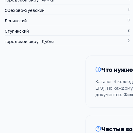
4
Орехово-Зуевский
3
Ленинский
3
Ступинский
2
городской округ Дубна
Что нужно
Каталог 4 коллед
ЕГЭ). По каждому
документов. Филь
Частые в