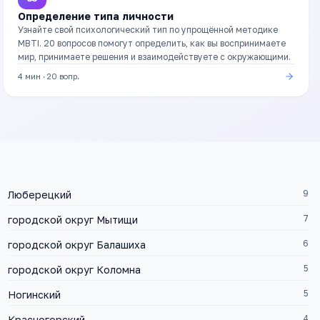
Определение типа личности
Узнайте свой психологический тип по упрощённой методике
MBTI. 20 вопросов помогут определить, как вы воспринимаете
мир, принимаете решения и взаимодействуете с окружающими.
4 мин
·
20
вопр.
9
Люберецкий
7
городской округ Мытищи
6
городской округ Балашиха
5
городской округ Коломна
5
Ногинский
4
Красногорский