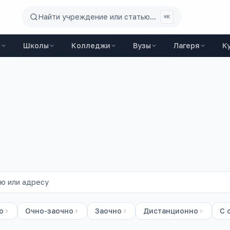
Найти учреждение или статью...
⌘K
ы
Школы
Колледжи
Вузы
Лагеря
К
ов
о
Очно-заочно
Заочно
Дистанционно
С 