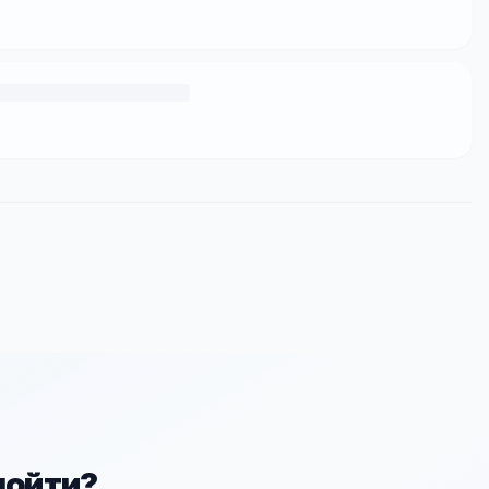
пойти?