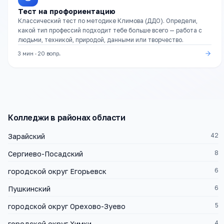
Тест на профориентацию
Классический тест по методике Климова (ДДО). Определи,
какой тип профессий подходит тебе больше всего — работа с
людьми, техникой, природой, данными или творчество.
3 мин
·
20
вопр.
Колледжи
в районах области
42
Зарайский
8
Сергиево-Посадский
6
городской округ Егорьевск
6
Пушкинский
5
городской округ Орехово-Зуево
4
городской округ Химки