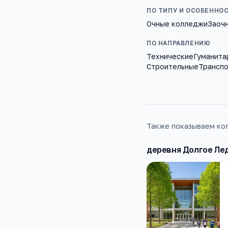
ПО ТИПУ И ОСОБЕННО
Очные колледжи
Заоч
ПО НАПРАВЛЕНИЮ
Технические
Гуманита
Строительные
Трансп
Также показываем кол
деревня Долгое Ле