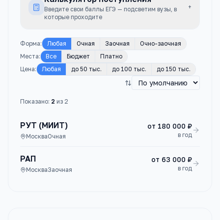
+
Введите свои баллы ЕГЭ — подсветим вузы, в
которые проходите
Форма
:
Любая
Очная
Заочная
Очно-заочная
Места
:
Все
Бюджет
Платно
Цена
:
Любая
до 50 тыс.
до 100 тыс.
до 150 тыс.
Показано:
2
из
2
РУТ (МИИТ)
от
180 000 ₽
в год
Москва
Очная
РАП
от
63 000 ₽
в год
Москва
Заочная