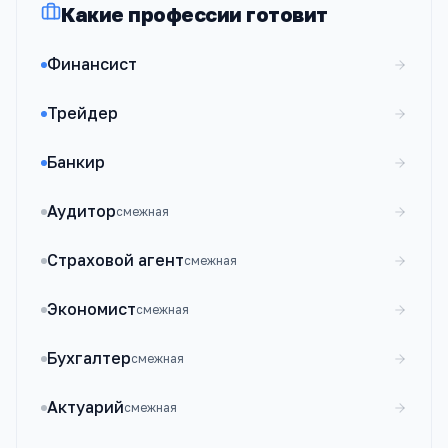
Какие профессии готовит
Финансист
Трейдер
Банкир
Аудитор
смежная
Страховой агент
смежная
Экономист
смежная
Бухгалтер
смежная
Актуарий
смежная